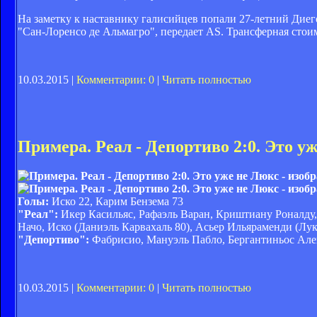
На заметку к наставнику галисийцев попали 27-летний Диег
"Сан-Лоренсо де Альмагро", передает AS. Трансферная стоимо
10.03.2015 |
Комментарии: 0
|
Читать полностью
Примера. Реал - Депортиво 2:0. Это у
Голы:
Иско 22, Карим Бензема 73
"Реал":
Икер Касильяс, Рафаэль Варан, Криштиану Роналду, 
Начо, Иско (Даниэль Карвахаль 80), Асьер Ильяраменди (Лук
"Депортиво":
Фабрисио, Мануэль Пабло, Бергантиньос Алек
10.03.2015 |
Комментарии: 0
|
Читать полностью