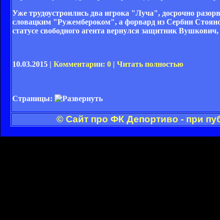
Уже трудоустроились два игрока "Луча", досрочно разо
словацким "Ружембероком", а форвард из Сербии Стояно
статусе свободного агента вернулся защитник Вушков
10.03.2015 |
Комментарии: 0
|
Читать полностью
Страницы:
© Сайт про ФК Депортиво - при п