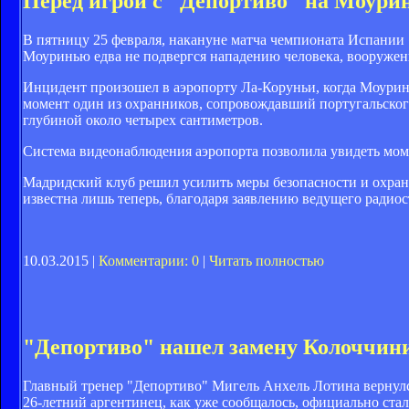
Перед игрой с "Депортиво" на Моури
В пятницу 25 февраля, накануне матча чемпионата Испании «
Моуринью едва не подвергся нападению человека, вооруже
Инцидент произошел в аэропорту Ла-Коруньи, когда Моуринь
момент один из охранников, сопровождавший португальского
глубиной около четырех сантиметров.
Система видеонаблюдения аэропорта позволила увидеть моме
Мадридский клуб решил усилить меры безопасности и охран
известна лишь теперь, благодаря заявлению ведущего радио
10.03.2015 |
Комментарии: 0
|
Читать полностью
"Депортиво" нашел замену Колоччин
Главный тренер "Депортиво" Мигель Анхель Лотина вернулс
26-летний аргентинец, как уже сообщалось, официально ста