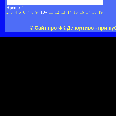
Реал
4:0
Депортиво
Архив:
1
2
3
4
5
6
7
8
9
«
10
»
11
12
13
14
15
16
17
18
19
© Сайт про ФК Депортиво - при п