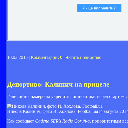
10.03.2015 |
Комментарии: 0
|
Читать полностью
Депортиво: Калинич на прицеле
Галисийцы намерены укрепить линию атаки перед стартом с
Никола Калинич, фото И. Хохлова, Football.ua
14 августа 2014
Как сообщает
Cadena SER's Radio Coruñ-a
, приоритетным ва