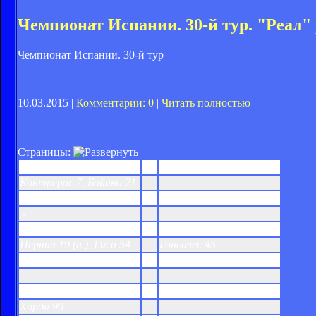
Чемпионат Испании. 30-й тур. "Реал"
Чемпионат Испании. 30-й тур
10.03.2015 |
Комментарии: 0
|
Читать полностью
Страницы:
Сельта
2:0
Мальорка
Контрерас 7, Байано 21
Эспаньол
0:0
Алавес
-
Хетафе
2:1
Реал Сосьедад
Перниа 19 (п.), Гиса 54
Гонсалес 45
Расинг
0:0
Сарагоса
-
Севилья
1:0
Валенсия
Хорди 90