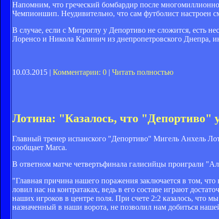
Напомним, что греческий бомбардир после многомиллионного
Чемпионшип. Неудивительно, что сам футболист настроен см
В случае, если с Митроглу у Депортиво не сложится, есть н
Лоренсо и Никола Калинич из днепропетровского Днепра, 
10.03.2015 |
Комментарии: 0
|
Читать полностью
Лотина: "Казалось, что "Депортиво" 
Главный тренер испанского "Депортиво" Мигель Анхель Лоти
сообщает Marca.
В ответном матче четвертьфинала галисийцы проиграли "Аль
"Главная причина нашего поражения заключается в том, что 
ловил нас на контратаках, ведь в его составе играют доста
наших игроков в центре поля. При счете 2:2 казалось, что м
назначенный в наши ворота, не позволил нам добиться наше