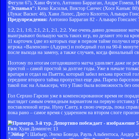
Фегули 67), Хави Фуэго, Антонио Барраган, Андре Гомеш, 
"Эспаньол":
Кико Касилья, Виктор Санчес (Хосе Каньяс 80)
(Лукас Васкес 46), Хави Лопес, Диего Колотто, Альваро Го
Предупреждения:
Антонио Барраган 82 - Альваро Гонсалес 
1:2, 2:1, 1:0, 2:1, 2:1, 2:1, 2:2. Уже очень давно домашние
выигрывают большую часть таких игр, но делают это на кров
11 карточек (две из которых еще в первом тайме получил игр
игрока «Валенсии» (Адурис) и победный гол на 90-й минуте
после выхода на замену, а также случаев, когда финальный с
Поэтому по итогам сегодняшнего матча удивляет даже не резу
простой – самой простой за долгие годы. Уже в начале толь
вратаря и отдал на Пьятти, который забил весьма простой го
середине второго тайма пропустил еще два. Парехо барсело
такой пас на Алькасера, что у Пако была возможность без опе
Гол Серхио Гарсии уже в компенсированное время не порадов
выглядит самым очевидным вариантом на первую отставку Пр
поставленной игры. Нуну Санту, в свою очередь, пока спра
пока рано – самое время с ударением на втором слоге произн
Гол:
Хуан Домингес 13
"Эйбар":
Шабьер, Энеко Боведа, Рауль Альбентоса, Андер К