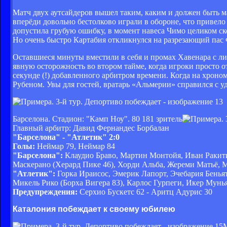
Матч двух аутсайдеров вышел таким, каким и должен быть м
вперёди довольно бестолково играли в обороне, что привел
допустила грубую ошибку, в момент навеса Чимо целиком ск
Но очень быстро Картабия откликнулся на разрезающий пас 
Оставшиеся минуты вместили в себя и промах Хавенара с ли
явную осторожность во втором тайме, когда игроки просто 
секунде (!) добавленного арбитром времени. Когда на хроно
Рубеном. Увы для гостей, вратарь «Альмерии» справился с у
Барселона. Стадион: "Камп Ноу".
80 181 зритель
Главный арбитр: Давид Фернандес Борбалан
"Барселона" - "Атлетик" 2:0
Голы:
Неймар 79, Неймар 84
"Барселона":
Клаудио Браво, Мартин Монтойя, Иван Ракити
Маскерано (Херард Пике 46), Хорди Альба, Жереми Матьё, 
"Атлетик":
Горка Ираисос, Эмерик Лапорт, Эчебария Беньят
Микель Рико (Борха Вигера 83), Карлос Гурпеги, Икер Мун
Предупреждения:
Серхио Бускетс 62 - Аритц Адурис 30
Каталония побеждает к своему юбилею
М