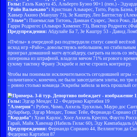
Голы:
Гаэль Какута 45, Альберто Буэно 90+1 (пен.) - Эдуард
"Райо Вальекано":
Кристиан Альварес, Тито, Рауль Баэна, 
Хавьер Акино (Манушу 73), Зе Каштру, Лео Баптистау (Алек
"Эльче":
Пшемыслав Титонь, Дамиан Суарес, Энсо Роко, Да
Гарри Родригес (Альваро Хименес 73), Виктор Родригес (Фа
Предупреждения:
Абдулайе Ба 7, Зе Каштру 53 - Давид Лом
«Пчёлы» в очередной раз подтвердили статус самой весёлой
исход игр «Райо», довольствуясь небольшим, но стабильным 
проиграл домашний матч аутсайдеру, сыграть на ноль со звё
соперника из штрафной, владели мячом 71% игрового време
сухому тактику Франу Эскрибе и легче строить контригру.
Чтобы вы понимали исключительность сегодняшней игры – «Э
«ильчитанос», конечно, не были завсегдатаем элиты, но три
– ровно столько команда Эскрибы забила за весь прошлый се
Голы:
Эдгар Мендес 12 - Федерико Картабия 19
"Алмерия":
Рубен, Чимо, Анхель Трухильо, Мауро дос Санто
Дубарбьер, Эдгар Мендес, Томас Тейе, Фернандо Сориано (Т
"Кордоба":
Хуан Карлос, Хосе Анхель Креспо, Фаусто Росси
Гарай, Майк Хавенар (Набиль Гилас 60), Эду Кампабадаль (
Предупреждения:
Фернандо Сориано 44, Веллингтон да Силв
Федерико Картабия 87