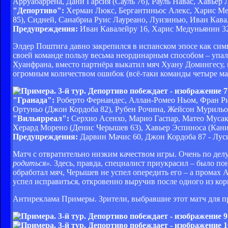
Арруабаррена, Дани Гарсия (Сауль 76), Рауль Навас, Хавьер
"Депортиво":
Херман Люкс, Бергантиньос Алекс, Харис Мед
85), Сидней, Санабриа Руис Лауреано, Луизинью, Иван Кава
Предупреждения:
Иван Кавалейру 16, Харис Медуньянин 32
Элдер Поштига давно закрепился в испанском эпосе как си
своей команде пользу весьма неординарным способом – упал 
Хуанфрана, вместо партнёра выкатил мяч Хуану Домингесу, 
огромным количеством ошибок (всё-таки команды четыре матч
"Гранада":
Роберто Фернандес, Аллан-Ромео Ньом, Фран Ри
Ортуньо (Джон Кордоба 82), Рубен Рочина, Жейсон Мурильо,
"Вильярреал":
Серхио Асенхо, Марио Гаспар, Матео Мусакк
Херард Морено (Денис Черышев 63), Хавьер Эспиноса (Кани
Предупреждения:
Дарвин Мачис 60, Джон Кордоба 87 - Луси
Матч с отвратительно низким качеством игры. Очень по дел
родиться».
Здесь, правда, специалист приукрасил – было пон
обработал мяч, Черышев не успел опередить его – а промах 
успел исправиться, откровенно выручив после одного из кор
Антиреклама Примеры. Зрители, выбравшие этот матч для пр