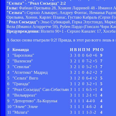
"Сельта" - "Реал Сосьедад" 2:2
Голы:
Фабиан Орельяна 28, Хоакин Ларривей 48 - Иманол Аг
"Сельта":
Серхио Альварес, Андреу Фонтас, Неманья Радоя,
Орельяна, Хонни, Карлес Планас, Густаво Кабраль (Серхи Г
"Реал Сосьедад":
Эньо Субикарай, Горка Элустондо, Маркел
Вела (Иманол Агирретче 59), Рубен Пардо (Гонсало Чори Кас
Предупреждения:
Нолито 90+1 - Серхио Каналес 17, Хосеба 
А баски снова отыграли 0:2! Правда, в этот раз всего лишь в
#
Команда
И
В
Н
П
М
РМ
О
1
"Барселона"
3
3
0
0
6-0
+6
9
2
"Валенсия"
3
2
1
0
7-2
+5
7
3
"Севилья"
3
2
1
0
5-2
+3
7
4
"Атлетико" Мадрид
3
2
1
0
4-2
+2
7
5
"Сельта" Виго
3
1
2
0
6-4
+2
5
6
"Гранада"
3
1
2
0
3-2
+1
5
7
"Реал Сосьедад" Сан-Себастьян
3
1
1
1
6-5
+1
4
8
"Вильярреал"
3
1
1
1
2-1
+1
4
9
"Депортиво" Ла-Корунья
3
1
1
1
4-4
0
4
10
"Эльче" Эльче
3
1
1
1
4-6
-2
4
11
"Малага"
3
1
1
1
1-3
-2
4