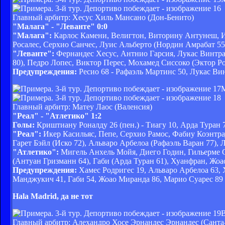
Главный арбитр: Хесус Хиль Мансано (Дон-Бенито)
"Малага" - "Леванте" 0:0
"Малага":
Карлос Камени, Велигтон, Виторину Антунеш, Иг
Росалес, Серхио Санчес, Луис Альберто (Нордин Амрабат 55
"Леванте":
Фернандес Хесус, Антнио Гарсия, Лукас Винтра,
80), Педро Лопес, Виктор Перес, Мохамед Сиссоко (Эктор Ро
Предупреждения:
Ресио 68 - Рафаэль Мартинс 50, Лукас Ви
М
Главный арбитр: Матеу Лаос (Валенсия)
"Реал" - "Атлетико" 1:2
Голы:
Криштиану Роналду 26 (пен.) - Тиагу 10, Арда Туран 
"Реал":
Икер Касильяс, Пепе, Серхио Рамос, Фабиу Коэнтра
Гарет Бэйл (Иско 72), Альваро Арбелоа (Рафаэль Варан 77),
"Атлетико":
Мигель Анхель Мойя, Диего Годин, Гильерме С
(Антуан Гризманн 64), Габи (Арда Туран 61), Хуанфран, Жо
Предупреждения:
Хамес Родригес 19, Альваро Арбелоа 63, 
Манджукич 41, Габи 54, Жоао Миранда 86, Марио Суарес 89
Hala Madrid, да не тот
В
Главный арбитр: Алехандро Хосе Эрнандес Эрнандес (Санта