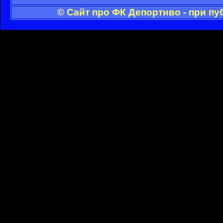
© Сайт про ФК Депортиво - при п