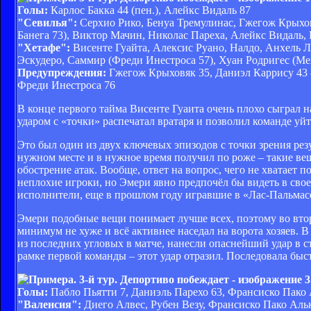
Голы:
Карлос Бакка 44 (пен.), Алейкс Видаль 87
"Севилья":
Серхио Рико, Бенуа Тремулинас, Гжегож Крыховя
Банега 73), Виктор Мачин, Николас Пареха, Алейкс Видаль,
"Хетафе":
Висенте Гуайта, Алексис Руано, Налдо, Анхель Л
Эскудеро, Саммир (Фреди Инестроса 57), Хуан Родригес (Ме
Предупреждения:
Гжегож Крыховяк 35, Даниэл Каррису 43 -
Фреди Инестроса 76
В конце первого тайма Висенте Гуаита очень плохо сыграл н
ударом с «точки» распечатал вратаря и позволил команде уйти
Это был один из двух ключевых эпизодов с точки зрения резу
нужном месте и в нужное время получил по роже – такие вещ
обострение атак. Вообще, ответ на вопрос, чего не хватает п
неплохие игроки, но Эмери явно предпочёл бы видеть в свое
исполнители, еще в прошлом году игравшие в «Лас-Пальмасе
Эмери подобные вещи понимает лучше всех, поэтому во втор
минимум не хуже и всё активнее наседал на ворота хозяев. 
из последних угловых в матче, нанесли опаснейший удар в ст
рамке первой команды – этот удар отразил. Последовала быс
Голы:
Пабло Пьятти 7, Даниэль Парехо 63, Франсиско Пако А
"Валенсия":
Диего Алвес, Рубен Везу, Франсиско Пако Альк