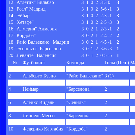
12
"Атлетик" Бильбао
3
1
0
2
3-3
0
3
13
"Реал" Мадрид
3
1
0
2
5-6
-1
3
14
"Эйбар"
3
1
0
2
2-3
-1
3
15
"Хетафе"
3
1
0
2
2-5
-3
3
16
"Алмерия" Алмерия
3
0
2
1
2-3
-1
2
17
"Кордоба"
3
0
2
1
2-4
-2
2
18
"Райо Вальекано" Мадрид
3
0
2
1
4-5
-1
2
19
"Эспаньол" Барселона
3
0
1
2
3-6
-3
1
20
"Леванте" Валенсия
3
0
1
2
0-5
-5
1
№
Футболист
Команда
Голы (Пен.)
М
1
Фабиан Орельяна
"Сельта"
3
2
Альберто Буэно
"Райо Вальекано"
3 (1)
3
Давид Сурутуса
"Реал Сосьедад"
2
4
Неймар
"Барселона"
2
5
Криштиану Роналду
"Реал"
2 (1)
6
Алейкс Видаль
"Севилья"
2
7
Даниэль Парехо
"Валенсия"
2
8
Лионель Месси
"Барселона"
2
9
Пабло Пьятти
"Валенсия"
2
10
Федерико Картабия
"Кордоба"
2