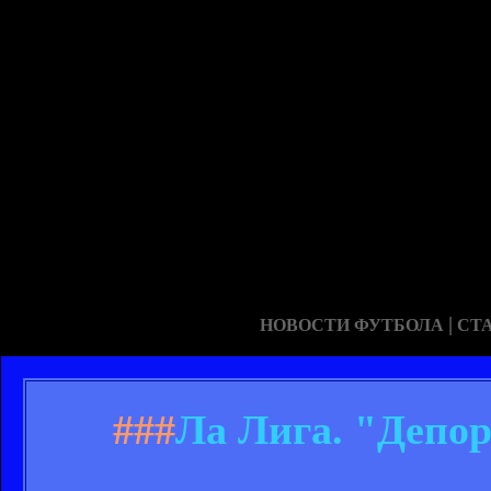
|
НОВОСТИ ФУТБОЛА
СТ
###
Ла Лига. "Депор