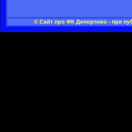
© Сайт про ФК Депортиво - при п