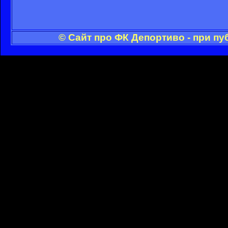
© Сайт про ФК Депортиво - при п