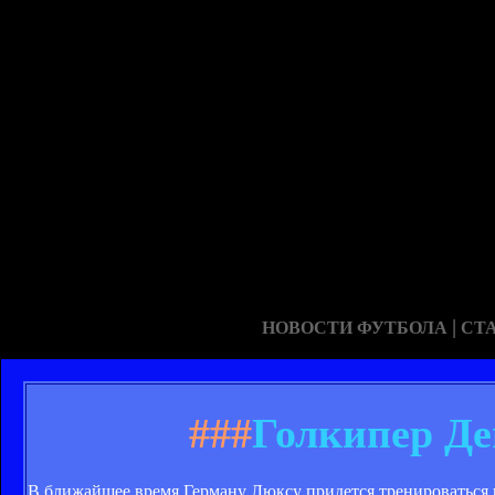
|
НОВОСТИ ФУТБОЛА
СТ
###
Голкипер Де
В ближайшее время Герману Люксу придется тренироваться 