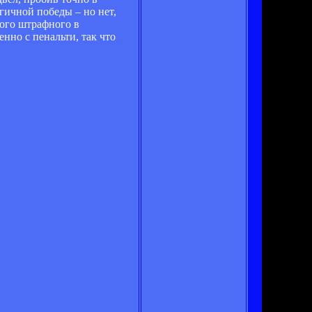
огичной победы – но нет,
ного штрафного в
но с пенальти, так что