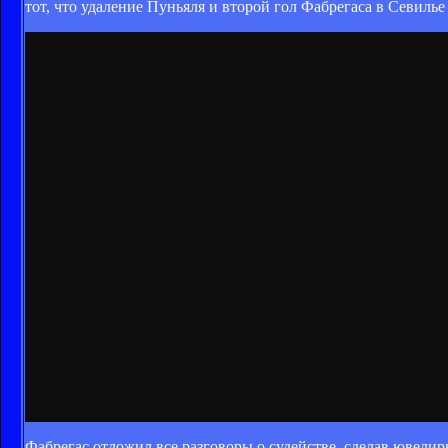
тот, что удаление Пуньяля и второй гол Фабрегаса в Севилье
Фабрегас отложил все разговоры о судействе, сделав ювелирн