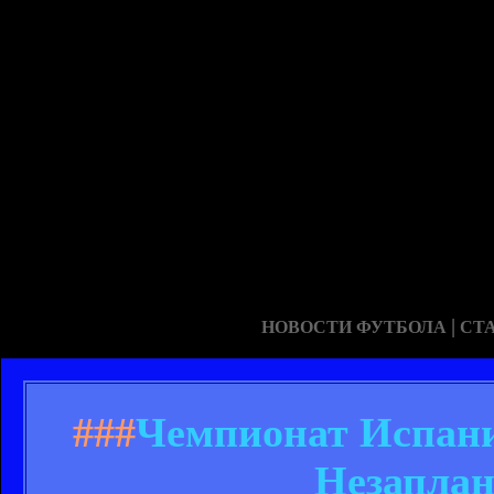
|
НОВОСТИ ФУТБОЛА
СТ
###
Чемпионат Испании
Незаплан