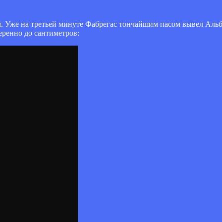
. Уже на третьей минуте Фабрегас тончайшим пасом вывел Альбу
еренно до сантиметров: