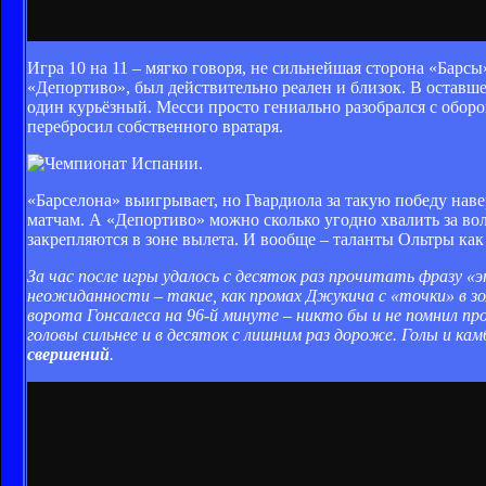
Игра 10 на 11 – мягко говоря, не сильнейшая сторона «Барс
«Депортиво», был действительно реален и близок. В оставше
один курьёзный. Месси просто гениально разобрался с обор
перебросил собственного вратаря.
«Барселона» выигрывает, но Гвардиола за такую победу наве
матчам. А «Депортиво» можно сколько угодно хвалить за вол
закрепляются в зоне вылета. И вообще – таланты Ольтры ка
За час после игры удалось с десяток раз прочитать фразу 
неожиданности – такие, как промах Джукича с «точки» в зо
ворота Гонсалеса на 96-й минуте – никто бы и не помнил пр
головы сильнее и в десяток с лишним раз дороже. Голы и кам
свершений
.