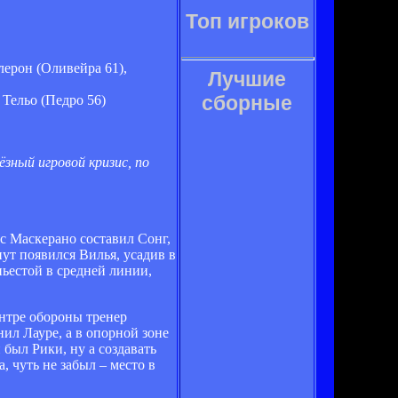
Топ игроков
лерон (Оливейра 61),
Лучшие
сборные
 Тельо (Педро 56)
зный игровой кризис, по
с Маскерано составил Сонг,
ут появился Вилья, усадив в
ньестой в средней линии,
ентре обороны тренер
ил Лауре, а в опорной зоне
 был Рики, ну а создавать
 чуть не забыл – место в