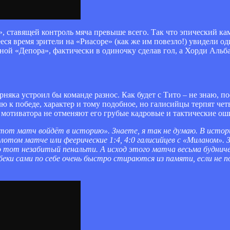
ы», ставящей контроль мяча превыше всего. Так что эпический к
еся время зрители на «Риасоре» (как же им повезло!) увидели о
оной «Депора», фактически в одиночку сделав гол, а Хорди Ал
рняка устроил бы команде разнос. Как будет с Тито – не знаю, 
ю к победе, характер и тому подобное, но галисийцы терпят че
к мотиватора не отменяют его грубые кадровые и тактические ош
«этот матч войдёт в историю». Знаете, я так не думаю. В исто
лотом матче или феерические 1:4, 4:0 галисийцев с «Миланом».
о тот незабитый пенальти. А исход этого матча весьма будниче
беки сами по себе очень быстро стираются из памяти, если не по