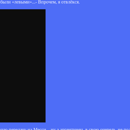
 были «левыми»...- Впрочем, я отвлёкся.
ую передачу на Месси – ну а аргентинец, в свою очередь, не по