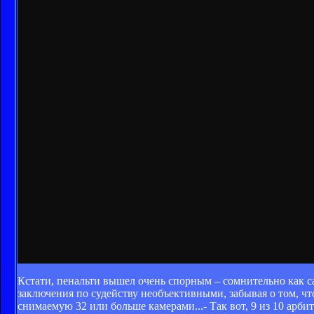
Кстати, пенальти вышел очень спорным – сомнительно как с
заключения по судейству необъективными, забывая о том, что
снимаемую 32 или больше камерами...- Так вот, 9 из 10 арби