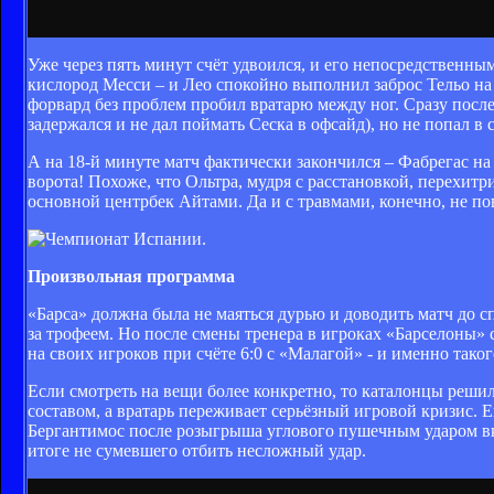
Уже через пять минут счёт удвоился, и его непосредственны
кислород Месси – и Лео спокойно выполнил заброс Тельо на 
форвард без проблем пробил вратарю между ног. Сразу после
задержался и не дал поймать Сеска в офсайд), но не попал 
А на 18-й минуте матч фактически закончился – Фабрегас н
ворота! Похоже, что Ольтра, мудря с расстановкой, перехитр
основной центрбек Айтами. Да и с травмами, конечно, не по
Произвольная программа
«Барса» должна была не маяться дурью и доводить матч до сп
за трофеем. Но после смены тренера в игроках «Барселоны» с
на своих игроков при счёте 6:0 с «Малагой» - и именно таког
Если смотреть на вещи более конкретно, то каталонцы решил
составом, а вратарь переживает серьёзный игровой кризис. 
Бергантимос после розыгрыша углового пушечным ударом вко
итоге не сумевшего отбить несложный удар.