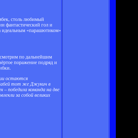
амбек, столь любимый
дин фантастический гол и
ьба идеальным «парашютиком»
посмотрим по дальнейшим
твёртое поражение подряд и
ибки.
рии остаются
 Забей тот же Джукич в
н – победила команда на две
влекли за собой великих