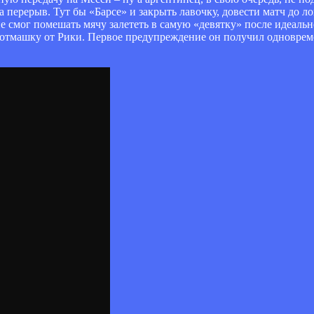
а перерыв. Тут бы «Барсе» и закрыть лавочку, довести матч до л
не смог помешать мячу залететь в самую «девятку» после идеаль
тмашку от Рики. Первое предупреждение он получил одновремен