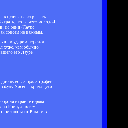
л в центр, перекрывать
быграть, после чего молодой
ин на один (Лауре
мах совсем не важным.
шечным ударом поразил
ал хуже, чем обычно
ившего его Лауре.
рдиоле, когда брала трофей
е забуду Хосепа, кричащего
 оборона играет вторым
 на Рики, а потом
го рикошета от Рики и в