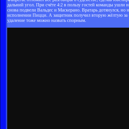
дальний угол. При счёте 4:2 в пользу гостей команды ушли н
снова подвели Вальдес и Маскерано. Вратарь дотянулся, но 
исполнении Пицци. А защитник получил вторую жёлтую за о
удаление тоже можно назвать спорным.