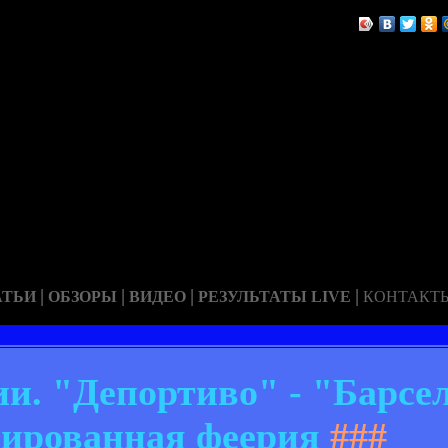
|
|
|
|
АТЬИ
ОБЗОРЫ
ВИДЕО
РЕЗУЛЬТАТЫ LIVE
КОНТАКТ
. "Депортиво" - "Барсел
ированная феерия
###