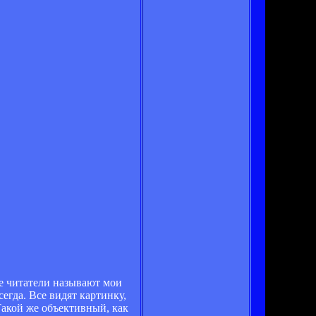
ие читатели называют мои
егда. Все видят картинку,
 Такой же объективный, как