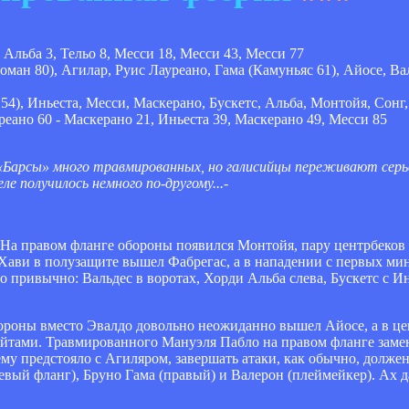
- Альба 3, Тельо 8, Месси 18, Месси 43, Месси 77
ман 80), Агилар, Руис Лауреано, Гама (Камуньяс 61), Айосе, Ва
54), Иньеста, Месси, Маскерано, Бускетс, Альба, Монтойя, Сонг,
реано 60 - Маскерано 21, Иньеста 39, Маскерано 49, Месси 85
у «Барсы» много травмированных, но галисийцы переживают серьё
е получилось немного по-другому...-
На правом фланге обороны появился Монтойя, пару центрбеков 
 Хави в полузащите вышел Фабрегас, а в нападении с первых мин
ло привычно: Вальдес в воротах, Хорди Альба слева, Бускетс с И
бороны вместо Эвалдо довольно неожиданно вышел Айосе, а в ц
Айтами. Травмированного Мануэля Пабло на правом фланге замен
му предстояло с Агиляром, завершать атаки, как обычно, должен
й фланг), Бруно Гама (правый) и Валерон (плеймейкер). Ах да,