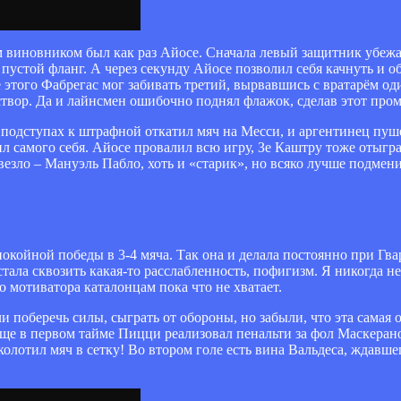
м виновником был как раз Айосе. Сначала левый защитник убежа
пустой фланг. А через секунду Айосе позволил себя качнуть и о
 этого Фабрегас мог забивать третий, вырвавшись с вратарём од
в створ. Да и лайнсмен ошибочно поднял флажок, сделав этот про
а подступах к штрафной откатил мяч на Месси, и аргентинец пу
ил самого себя. Айосе провалил всю игру, Зе Каштру тоже отыгр
везло – Мануэль Пабло, хоть и «старик», но всяко лучше подмен
окойной победы в 3-4 мяча. Так она и делала постоянно при Гва
тала сквозить какая-то расслабленность, пофигизм. Я никогда н
о мотиватора каталонцам пока что не хватает.
и поберечь силы, сыграть от обороны, но забыли, что эта самая
Еще в первом тайме Пицци реализовал пенальти за фол Маскерано
лотил мяч в сетку! Во втором голе есть вина Вальдеса, ждавше