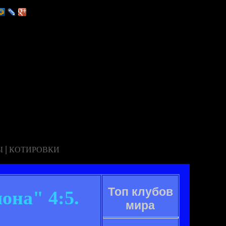
|
Ы
КОТИРОВКИ
Топ клубов
она" 4:5.
мира