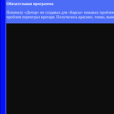
Обязательная программа
Поначалу «Депор» не создавал для «Барсы» никаких проблем
проблем переиграл вратаря. Получилось красиво, тонко, выв