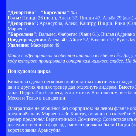
"Депортиво" - "Барселона" 4:5
Голы:
Пицци 26 (пен.), Алекс 37, Пицци 47, Альба 79 (авт.) 
"Депортиво":
Арансубиа, Алекс, Каштру, Пицци, Рики (Сало
Марчена
"Барселона":
Вальдес, Фабрегас (Хави 61), Вилья (Адриано 
Предупреждения:
Алекс 40, Айосе 52, Валерон 57, Руис Лау
Удаление:
Маскерано 49
Матч с «Депортиво» особенной интриги в себе не нёс. Да, 
ходу которого проигрывали соперникам намного слабее. На дел
Под куполом цирка
Виланова сделал несколько любопытных тактических ходов. 
да и в других линиях тренер дал отдохнуть лидерам. Вместо
запас Педро. Или Санчеса, если хотите. В остальном, всё бы
Месси и Тельо в нападении.
Ольтра тоже не обошёлся без сюрпризов: на левом фланге о
предпочёл пару Марчена – Зе Каштру, оставив на скамейке 
тренер предпочёл Бергантиньоса Домингесу. Соседствовать е
для единственного форварда момент должны были Пицци (левы
воротах занял Арансубия.