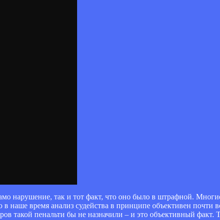
амо нарушение, так и тот факт, что оно было в штрафной. Мног
 в наше время анализ судейства в принципе объективен почти вс
тров такой пенальти бы не назначили – и это объективный факт.