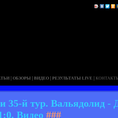
|
|
|
|
АТЬИ
ОБЗОРЫ
ВИДЕО
РЕЗУЛЬТАТЫ LIVE
КОНТАКТ
 35-й тур. Вальядолид - 
1:0. Видео
###