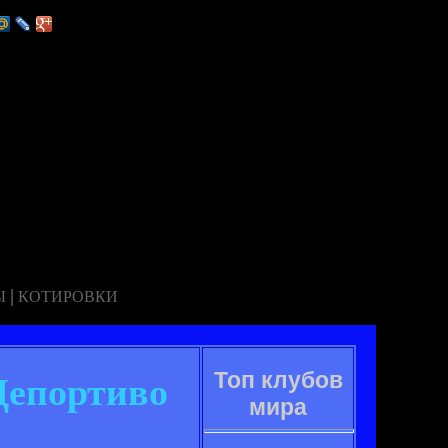
|
Ы
КОТИРОВКИ
Топ клубов
Депортиво
мира